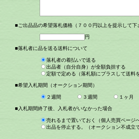
■ご出品品の希望落札価格（７００円以上を提示して下
円
■落札者に品を送る送料について
落札者の着払いで送る
出品者（自分自身）が全額負担する
定額で定める（落札額にプラスして送料
■希望入札期間（オークション期間）
２週間
３週間
１ヶ月
■入札期間終了後、入札者がいなかった場合
売れるまで置いておく（個人売買ページ
出品を停止する。（オークション不成立