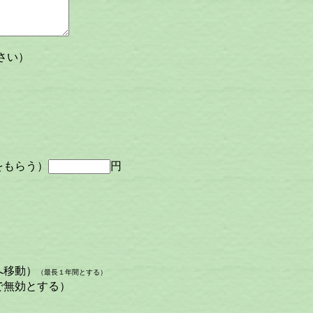
さい）
をもらう）
円
へ移動）
（最長１年間とする）
で無効とする）